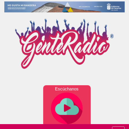
Escúchanos