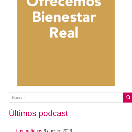
B
u
s
Últimos podcast
c
a
Las mañanas
6 agosto, 2026