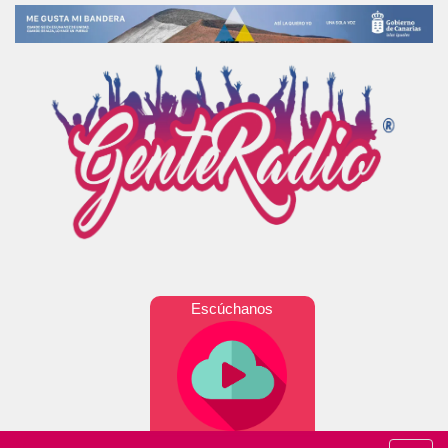
Escúchanos