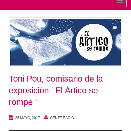
T
o
g
g
l
e
n
a
v
i
Toni Pou, comisario de la
g
a
exposición ‘ El Ártico se
t
i
rompe ‘
o
n
25 MAYO, 2017
GENTE RADIO