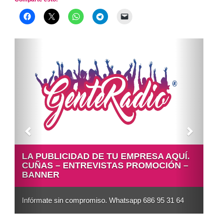
DAD DE TU EMPRESA AQUÍ.
ESPACIOS PATRO
TREVISTAS PROMOCIÓN –
Si tienes una empresa y q
través de tu sección dent
ompromiso. Whatsapp 686 95 31 64
sin compromiso...whatsap