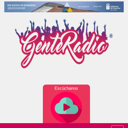
Escúchanos