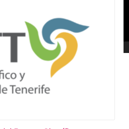
de
ví