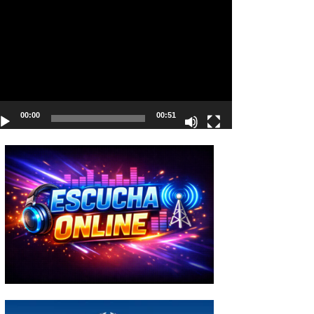
deo
00:00
00:51