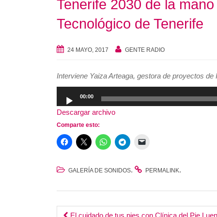
Tenerife 2030 de la mano 
Tecnológico de Tenerife
24 MAYO, 2017
GENTE RADIO
Interviene Yaiza Arteaga, gestora de proyectos de 
Reproductor
00:00
de
Descargar archivo
audio
Comparte esto:
.
.
GALERÍA DE SONIDOS
PERMALINK
El cuidado de tus pies con Clínica del Pie Lue