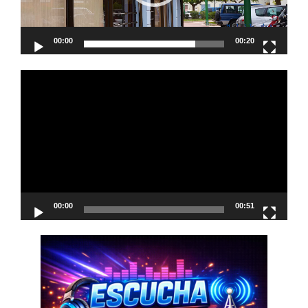
00:00
00:20
Reproductor
de
vídeo
00:00
00:51