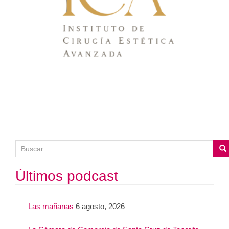
B
u
s
Últimos podcast
c
a
Las mañanas
6 agosto, 2026
r
: