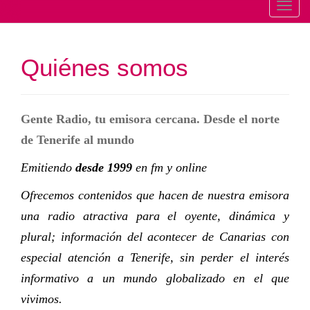
T
o
g
Quiénes somos
g
l
e
n
Gente Radio, tu emisora cercana. Desde el norte
a
de Tenerife al mundo
v
i
Emitiendo
desde 1999
en fm y online
g
Ofrecemos contenidos que hacen de nuestra emisora
a
una radio atractiva para el oyente, dinámica y
t
i
plural; información del acontecer de Canarias con
o
especial atención a Tenerife, sin perder el interés
n
informativo a un mundo globalizado en el que
vivimos.