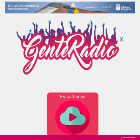
Escúchanos