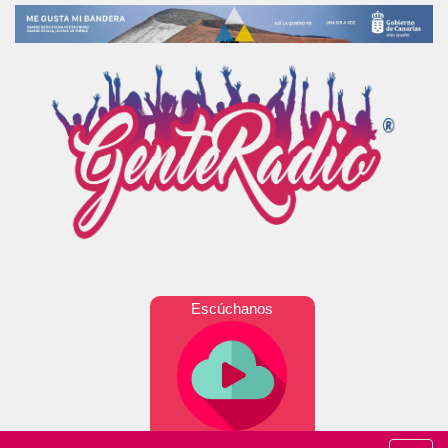
Escúchanos