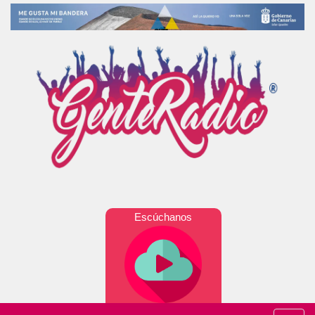
Escúchanos