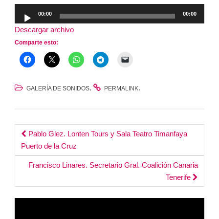
Reproductor
00:00
00:00
de
Descargar archivo
audio
Comparte esto:
.
.
GALERÍA DE SONIDOS
PERMALINK
Post
Pablo Glez. Lonten Tours y Sala Teatro Timanfaya
Puerto de la Cruz
navigation
Francisco Linares. Secretario Gral. Coalición Canaria
Tenerife
Reproductor
de