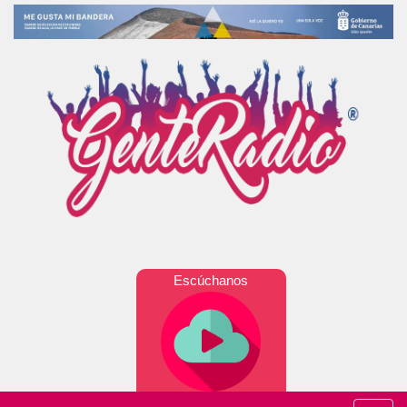
Escúchanos