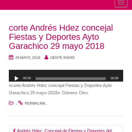
T
o
g
corte Andrés Hdez concejal
g
l
Fiestas y Deportes Ayto
e
Garachico 29 mayo 2018
n
a
29 MAYO, 2018
GENTE RADIO
v
i
Reproductor
g
00:00
00:00
de
a
«corte Andrés Hdez concejal Fiestas y Deportes Ayto
audio
t
Garachico 29 mayo 2018». Género: Otro.
i
.
.
PERMALINK
o
n
Andrés Hdez. Concejal de Fiestas y Deportes del