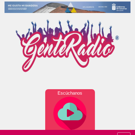
Escúchanos