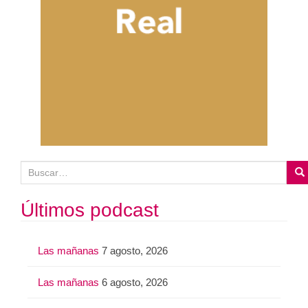
B
u
s
Últimos podcast
c
a
Las mañanas
7 agosto, 2026
r
:
Las mañanas
6 agosto, 2026