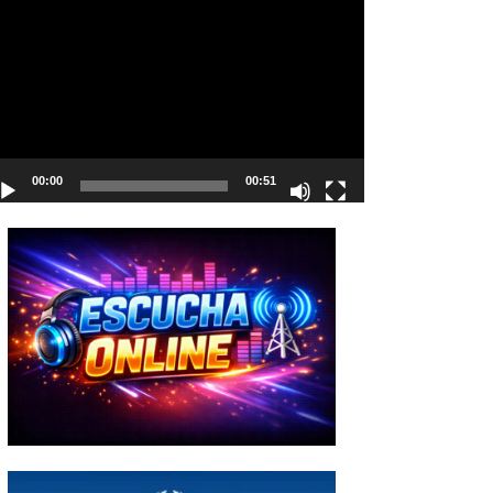
deo
00:00
00:51