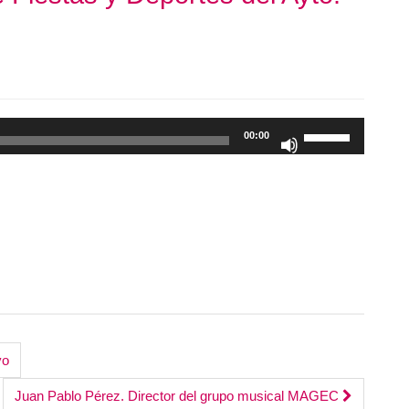
Utiliza
00:00
las
teclas
de
flecha
arriba/abajo
para
aumentar
o
disminuir
el
yo
volumen.
Juan Pablo Pérez. Director del grupo musical MAGEC