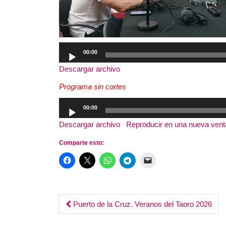
Reproductor
00:00
de
Descargar archivo
audio
Programa sin cortes
Reproductor
00:00
de
Descargar archivo
|
Reproducir en una nueva ven
audio
Comparte esto:
Post
Puerto de la Cruz. Veranos del Taoro 2026