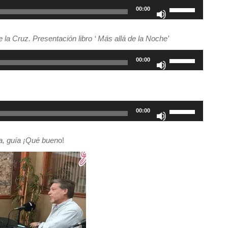
o
flecha
Utiliza
00:00
disminuir
arriba/abajo
las
el
para
teclas
 Cruz. Presentación libro ‘ Más allá de la Noche’
volumen.
aumentar
de
o
flecha
Utiliza
00:00
disminuir
arriba/abajo
las
el
para
teclas
volumen.
aumentar
de
o
flecha
Utiliza
00:00
disminuir
arriba/abajo
las
el
para
teclas
a, guía ¡Qué buen
o!
volumen.
aumentar
de
o
flecha
disminuir
arriba/abajo
el
para
volumen.
aumentar
o
disminuir