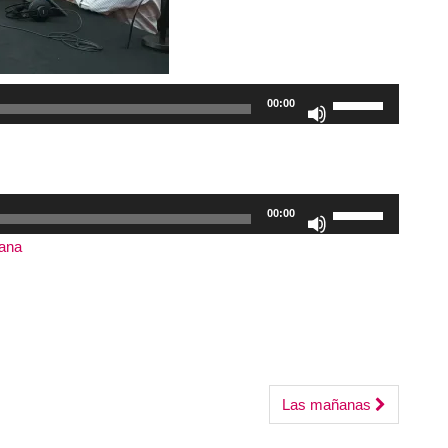
el
volumen.
Utiliza
00:00
las
teclas
de
flecha
Utiliza
00:00
arriba/abajo
las
tana
|
Duración: 2:52:50
|
Grabado el 19 junio, 2026
para
teclas
aumentar
de
o
flecha
disminuir
arriba/abajo
el
para
volumen.
aumentar
Las mañanas
o
disminuir