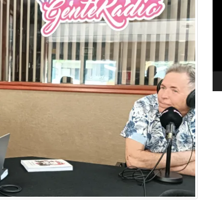
de
ví