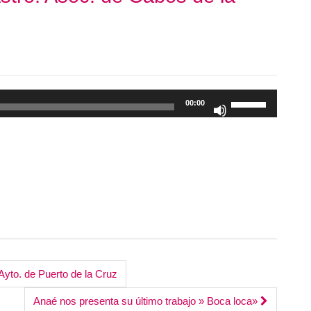
Utiliza
00:00
las
teclas
de
flecha
arriba/abajo
para
aumentar
o
disminuir
el
Ayto. de Puerto de la Cruz
volumen.
Anaé nos presenta su último trabajo » Boca loca»