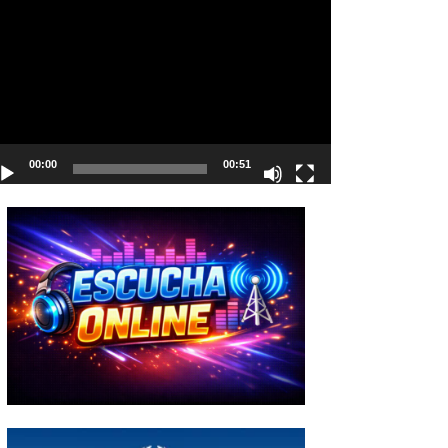
deo
00:00
00:51