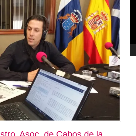
de
ví
stro. Asoc. de Cabos de la