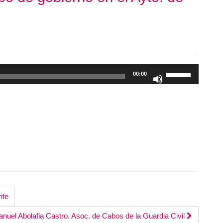
Utiliza
00:00
las
teclas
de
flecha
arriba/abajo
para
aumentar
o
disminuir
el
ife
volumen.
anuel Abolafia Castro. Asoc. de Cabos de la Guardia Civil