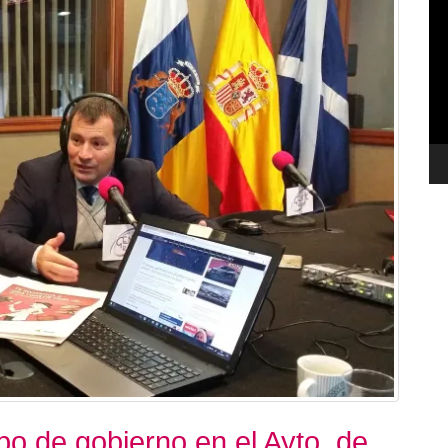
de
ví
o de gobierno en el Ayto. de