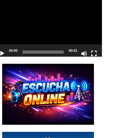
deo
00:00
00:51