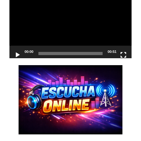
de
vídeo
00:00
00:51