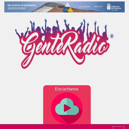
Escúchanos