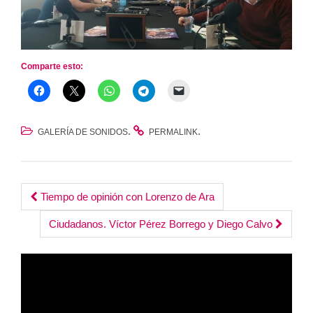
Comparte esto:
.
.
GALERÍA DE SONIDOS
PERMALINK
Post
Tiempo de opinión con Lorenzo de Ara
navigation
Ciudadanos. Víctor Pérez Borrego y Diego Calvo
Reproductor
de
vídeo