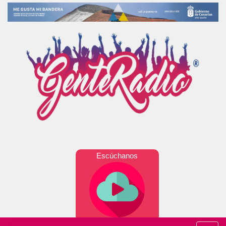
Escúchanos