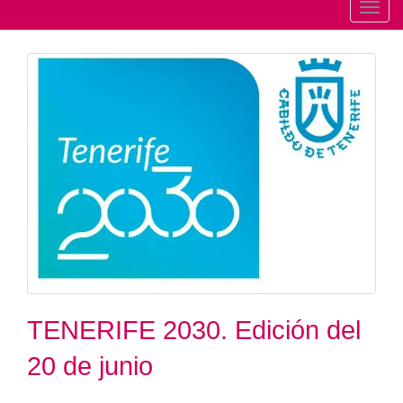
T
o
g
g
l
e
n
a
v
i
g
a
t
i
TENERIFE 2030. Edición del
o
n
20 de junio