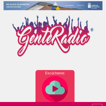
Escúchanos