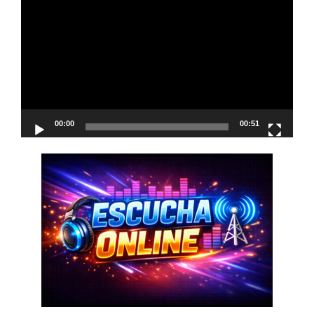
de
vídeo
00:00
00:51