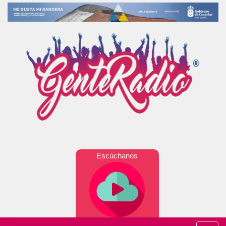
Escúchanos