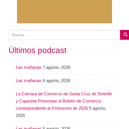
B
u
s
Últimos podcast
c
a
Las mañanas
7 agosto, 2026
r
:
Las mañanas
6 agosto, 2026
La Cámara de Comercio de Santa Cruz de Tenerife
y Cajasiete Presentan el Boletín de Comercio
correspondiente al II trimestre de 2026
5 agosto,
2026
Las mañanas
5 agosto, 2026