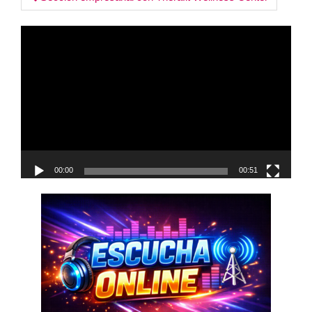
Post
navigation
Reproductor
de
vídeo
00:00
00:51