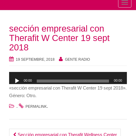
T
o
g
sección empresarial con
g
l
Therafit W Center 19 sept
e
2018
n
a
19 SEPTIEMBRE, 2018
GENTE RADIO
v
i
Reproductor
g
00:00
00:00
de
a
«sección empresarial con Therafit W Center 19 sept 2018».
audio
t
Género: Otro.
i
.
.
PERMALINK
o
n
Sección empresarial con Therafit Wellness Center