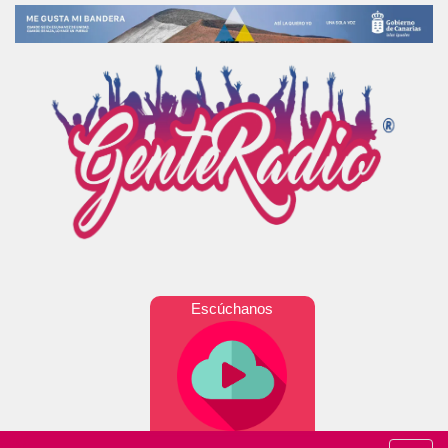
Escúchanos