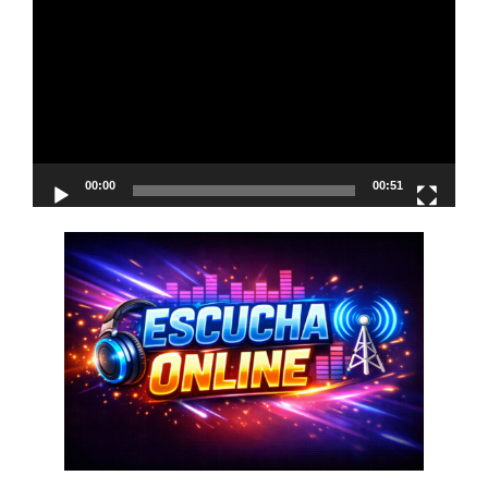
de
vídeo
00:00
00:51