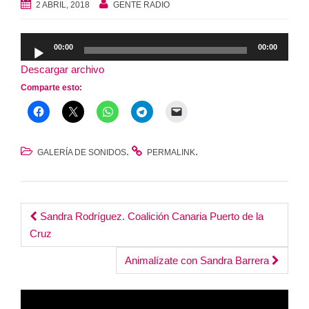
2 ABRIL, 2018
GENTE RADIO
Reproductor
00:00
00:00
de
Descargar archivo
audio
Comparte esto:
.
.
GALERÍA DE SONIDOS
PERMALINK
Post
Sandra Rodríguez. Coalición Canaria Puerto de la
Cruz
navigation
Animalízate con Sandra Barrera
Reproductor