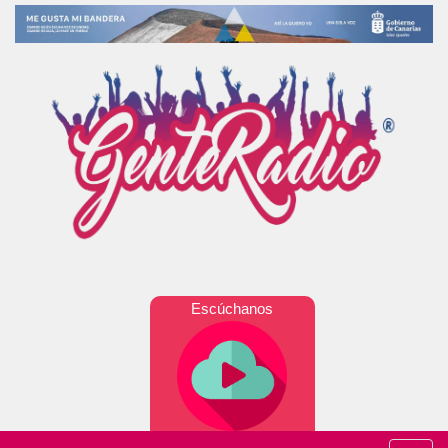
Escúchanos