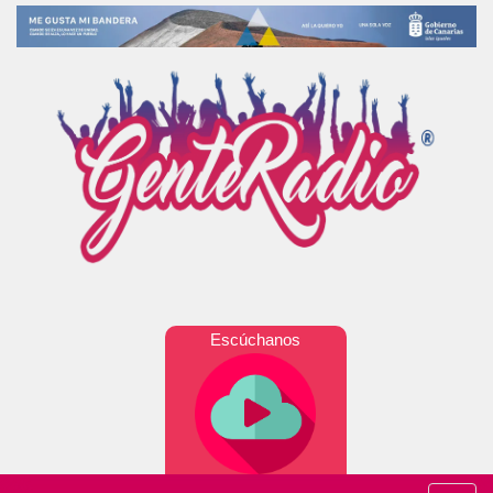
Escúchanos