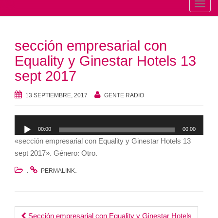
T
o
g
sección empresarial con
g
l
Equality y Ginestar Hotels 13
e
sept 2017
n
a
13 SEPTIEMBRE, 2017
GENTE RADIO
v
i
Reproductor
g
00:00
00:00
de
a
«sección empresarial con Equality y Ginestar Hotels 13
audio
t
sept 2017». Género: Otro.
i
.
.
PERMALINK
o
n
Sección empresarial con Equality y Ginestar Hotels