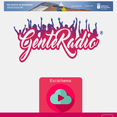
Escúchanos