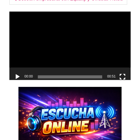
Post
navigation
Reproductor
de
vídeo
00:00
00:51