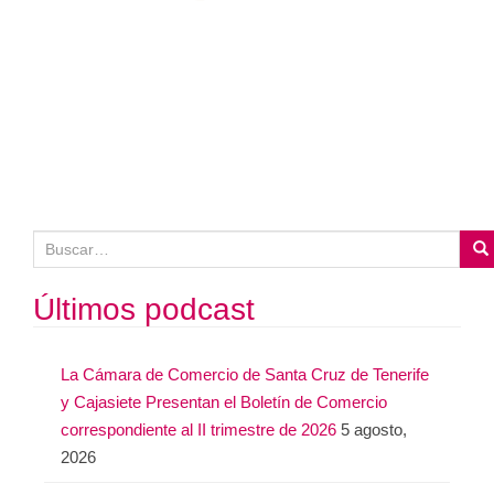
B
u
s
Últimos podcast
c
a
La Cámara de Comercio de Santa Cruz de Tenerife
r
y Cajasiete Presentan el Boletín de Comercio
:
correspondiente al II trimestre de 2026
5 agosto,
2026