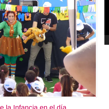
de
ví
e la Infancia en el día