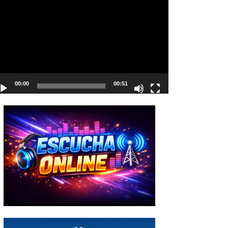
deo
00:00
00:51