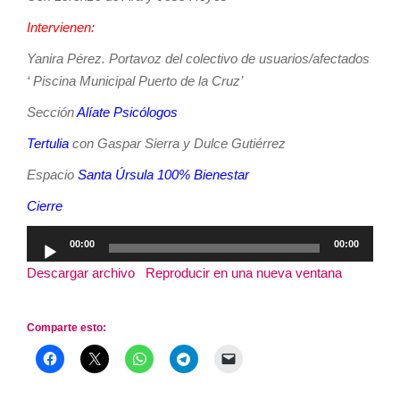
Intervienen:
Yanira Pérez. Portavoz del colectivo de usuarios/afectados
‘ Piscina Municipal Puerto de la Cruz’
Sección
Alíate Psicólogos
Tertulia
con Gaspar Sierra y Dulce Gutiérrez
Espacio
Santa Úrsula 100% Bienestar
Cierre
Reproductor
00:00
00:00
de
Descargar archivo
|
Reproducir en una nueva ventana
|
audio
Duración: 3:19:22
Comparte esto: