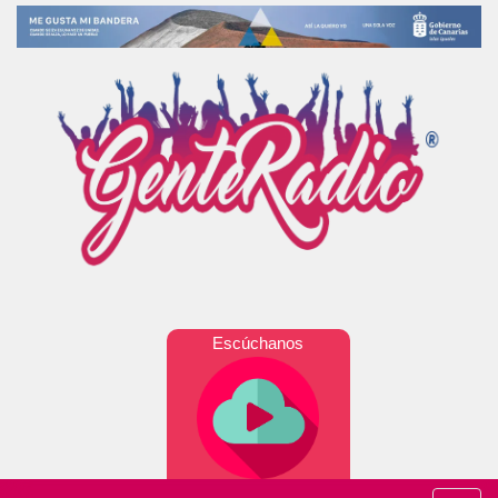
Escúchanos