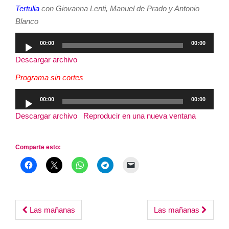
audio
Tertulia
con Giovanna Lenti, Manuel de Prado y Antonio
Blanco
Reproductor
00:00
00:00
de
Descargar archivo
audio
Programa sin cortes
Reproductor
00:00
00:00
de
Descargar archivo
|
Reproducir en una nueva ventana
|
audio
Duración: 3:02:44
Comparte esto:
Post
Las mañanas
Las mañanas