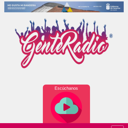
Escúchanos