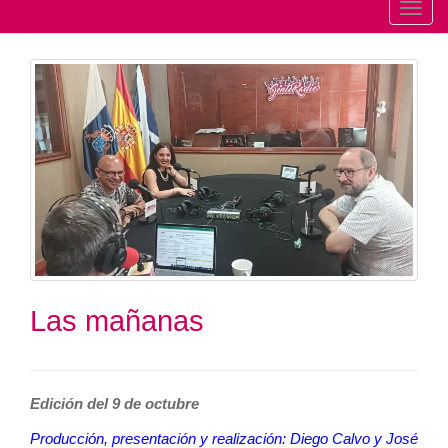
T
o
g
g
l
e
n
a
v
i
g
a
t
Las mañanas
i
o
n
Edición del 9 de octubre
Producción, presentación y realización: Diego Calvo y José