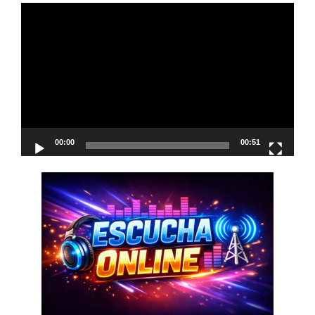
navigation
Reproductor
de
vídeo
00:00
00:51