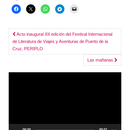
Post
Acto inaugural XII edición del Festival Internacional
de Literatura de Viajes y Aventuras de Puerto de la
navigation
Cruz, PERIPLO
Las mañanas
Reproductor
de
vídeo
00:00
00:51