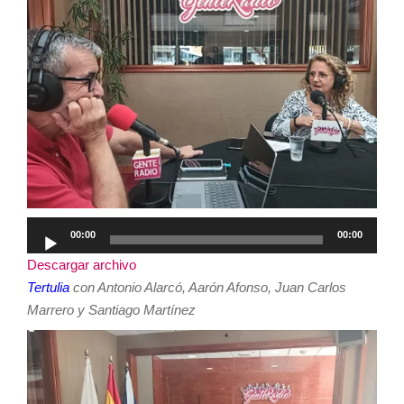
Reproductor
00:00
00:00
de
Descargar archivo
audio
Tertulia
con Antonio Alarcó, Aarón Afonso, Juan Carlos
Marrero y Santiago Martínez