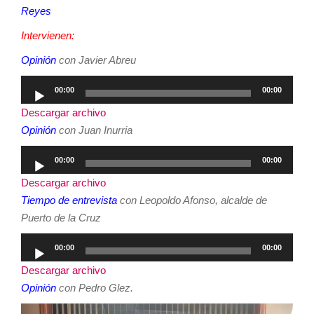
Reyes
Intervienen:
Opinión
con Javier Abreu
Reproductor
00:00
00:00
de
Descargar archivo
audio
Opinión
con Juan Inurria
Reproductor
00:00
00:00
de
Descargar archivo
audio
Tiempo de entrevista
con Leopoldo Afonso, alcalde de
Puerto de la Cruz
Reproductor
00:00
00:00
de
Descargar archivo
audio
Opinión
con Pedro Glez.