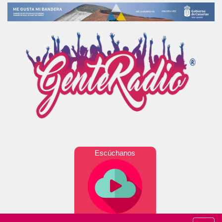
Escúchanos