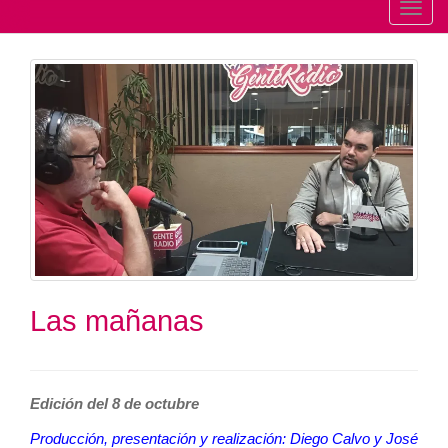
T
o
g
g
l
e
n
a
v
i
g
a
t
Las mañanas
i
o
n
Edición del 8 de octubre
Producción, presentación y realización: Diego Calvo y José