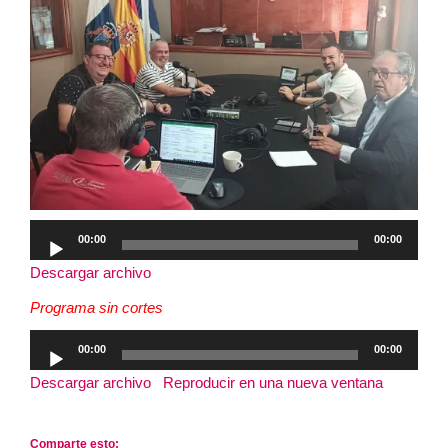
Reproductor
00:00
00:00
de
Descargar archivo
audio
Programa sin cortes
Reproductor
00:00
00:00
de
Descargar archivo
|
Reproducir en una nueva ventana
|
audio
Duración: 2:46:41
Comparte esto: