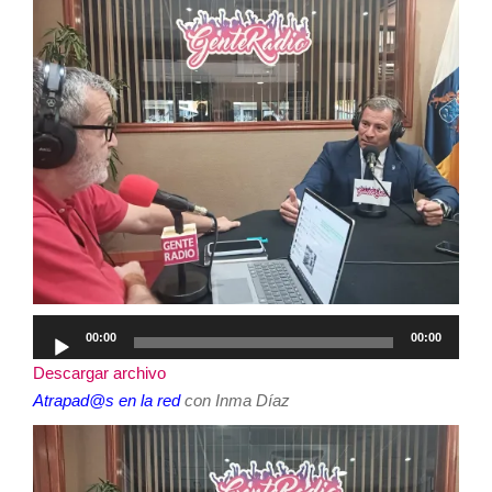
Reproductor
00:00
00:00
de
Descargar archivo
audio
Atrapad@s en la red
con Inma Díaz