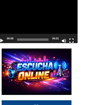
deo
00:00
00:51