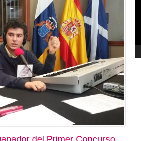
de
ví
ganador del Primer Concurso