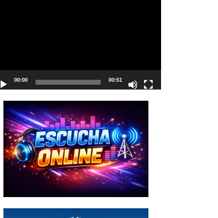
deo
00:00
00:51