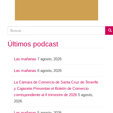
B
u
s
Últimos podcast
c
a
Las mañanas
7 agosto, 2026
r
:
Las mañanas
6 agosto, 2026
La Cámara de Comercio de Santa Cruz de Tenerife
y Cajasiete Presentan el Boletín de Comercio
correspondiente al II trimestre de 2026
5 agosto,
2026
Las mañanas
5 agosto, 2026