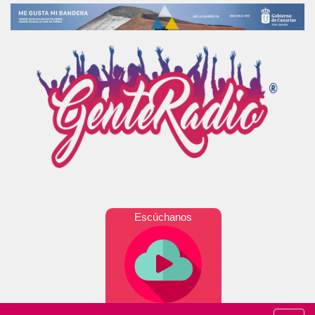
Escúchanos