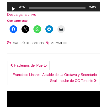
Reproductor
00:00
00:00
de
Descargar archivo
audio
Comparte esto:
.
.
GALERÍA DE SONIDOS
PERMALINK
Post
Hablemos del Puerto
navigation
Francisco Linares. Alcalde de La Orotava y Secretario
Gral. Insular de CC Tenerife
Reproductor
de
vídeo