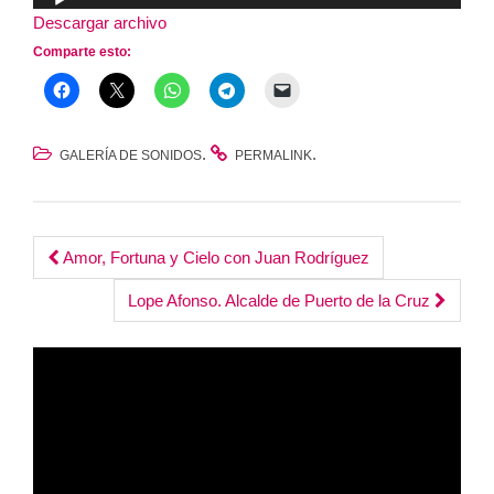
de
Descargar archivo
audio
Comparte esto:
.
.
GALERÍA DE SONIDOS
PERMALINK
Post
Amor, Fortuna y Cielo con Juan Rodríguez
navigation
Lope Afonso. Alcalde de Puerto de la Cruz
Reproductor
de
vídeo