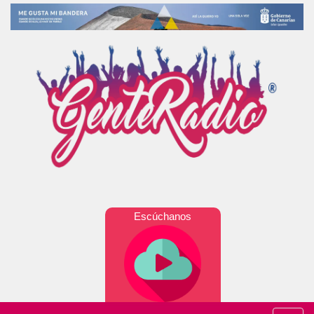
Escúchanos