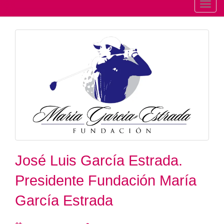
T
o
g
g
l
e
n
a
v
i
g
a
t
José Luis García Estrada.
i
Presidente Fundación María
o
n
García Estrada