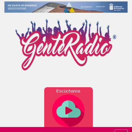
Escúchanos