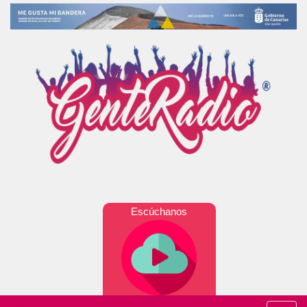
Escúchanos