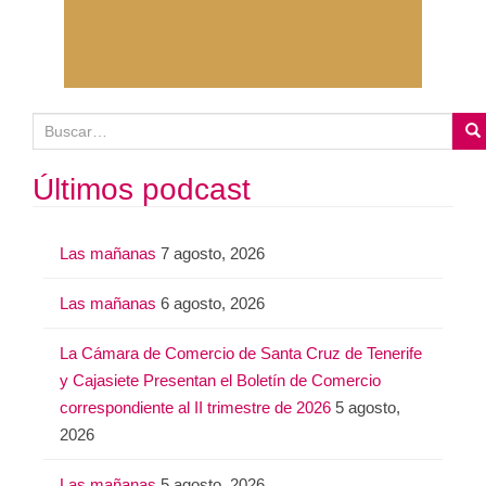
B
u
s
Últimos podcast
c
a
Las mañanas
7 agosto, 2026
r
:
Las mañanas
6 agosto, 2026
La Cámara de Comercio de Santa Cruz de Tenerife
y Cajasiete Presentan el Boletín de Comercio
correspondiente al II trimestre de 2026
5 agosto,
2026
Las mañanas
5 agosto, 2026