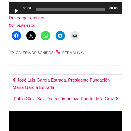
Reproductor
00:00
00:00
de
Descargar archivo
audio
Comparte esto:
.
.
GALERÍA DE SONIDOS
PERMALINK
Post
José Luis García Estrada. Presidente Fundación
María García Estrada
navigation
Pablo Glez. Sala Teatro Timanfaya Puerto de la Cruz
Reproductor
de
vídeo