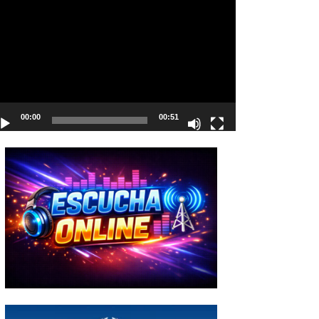
deo
00:00
00:51