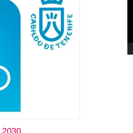
de
ví
e 2030