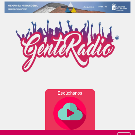
Escúchanos