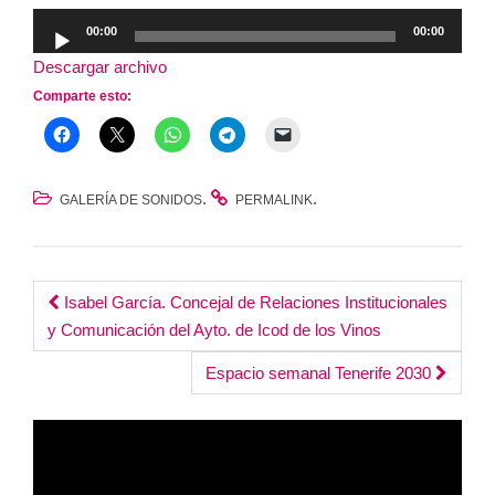
Reproductor
00:00
00:00
de
Descargar archivo
audio
Comparte esto:
.
.
GALERÍA DE SONIDOS
PERMALINK
Post
Isabel García. Concejal de Relaciones Institucionales
y Comunicación del Ayto. de Icod de los Vinos
navigation
Espacio semanal Tenerife 2030
Reproductor
de
vídeo