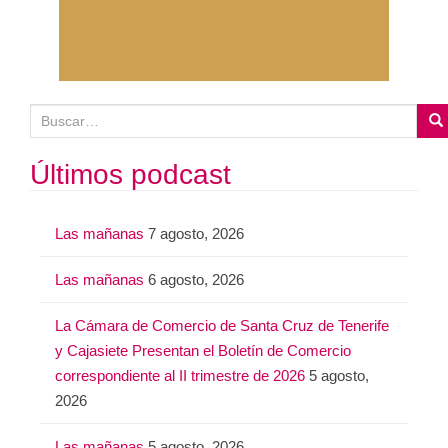
B
u
s
Últimos podcast
c
a
Las mañanas
7 agosto, 2026
r
:
Las mañanas
6 agosto, 2026
La Cámara de Comercio de Santa Cruz de Tenerife
y Cajasiete Presentan el Boletín de Comercio
correspondiente al II trimestre de 2026
5 agosto,
2026
Las mañanas
5 agosto, 2026