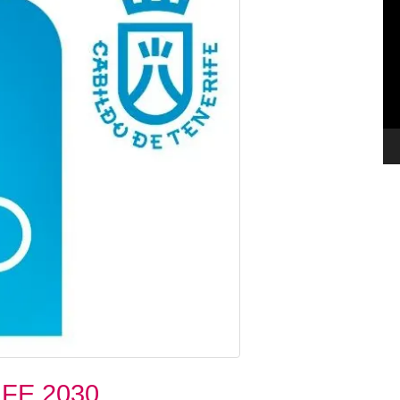
de
ví
IFE 2030