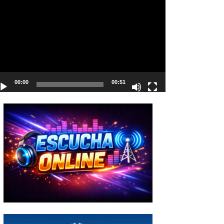
deo
00:00
00:51