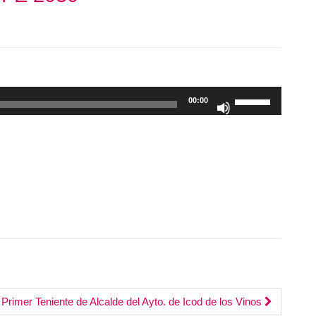
Utiliza
00:00
las
teclas
de
flecha
arriba/abajo
para
aumentar
o
disminuir
el
volumen.
rimer Teniente de Alcalde del Ayto. de Icod de los Vinos