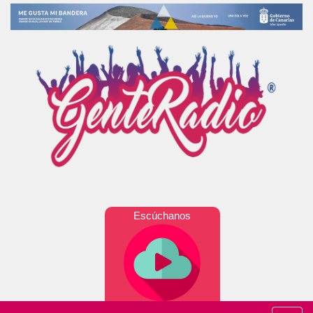
Escúchanos