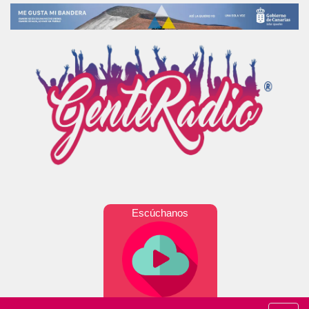
Escúchanos