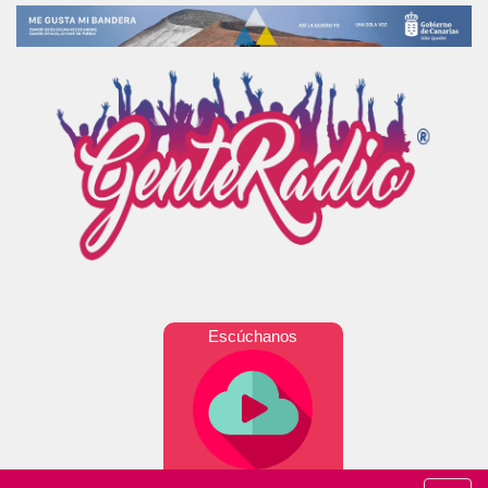
Escúchanos