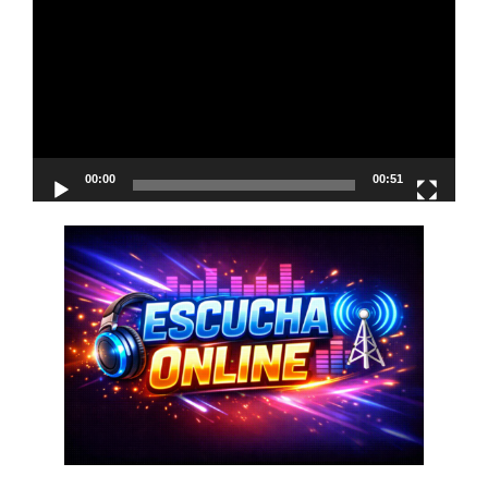
de
vídeo
00:00
00:51