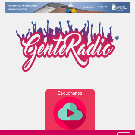
Escúchanos