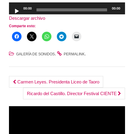
Reproductor
00:00
00:00
de
Descargar archivo
audio
Comparte esto:
.
.
GALERÍA DE SONIDOS
PERMALINK
Post
Carmen Leyes. Presidenta Liceo de Taoro
navigation
Ricardo del Castillo. Director Festival CIENTE
Reproductor
de
vídeo