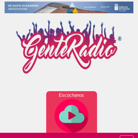
Escúchanos