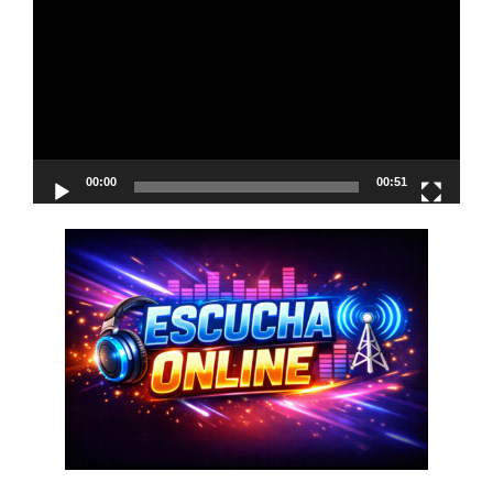
de
vídeo
00:00
00:51