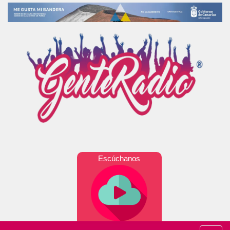
Escúchanos