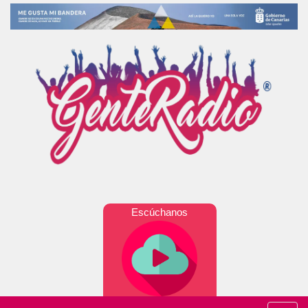
Escúchanos