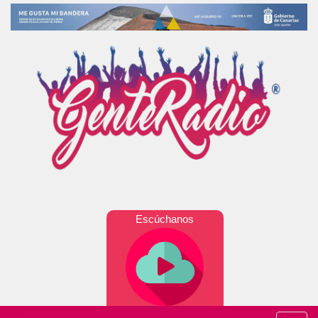
Escúchanos