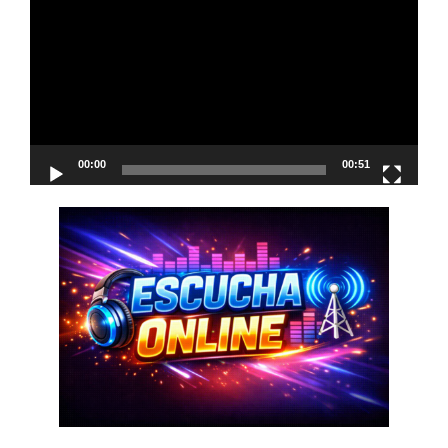
de
vídeo
00:00
00:51