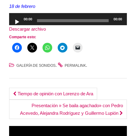
18 de febrero
Reproductor
00:00
00:00
de
Descargar archivo
audio
Comparte esto:
.
.
GALERÍA DE SONIDOS
PERMALINK
Post
Tiempo de opinión con Lorenzo de Ara
navigation
Presentación » Se baila agachado» con Pedro
Acevedo, Alejandra Rodríguez y Guillermo Lupión
Reproductor