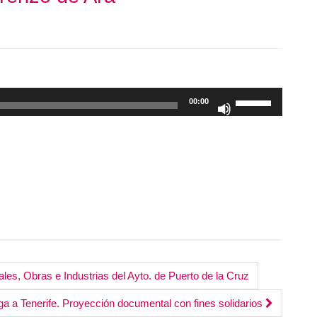
Utiliza
00:00
las
teclas
de
flecha
arriba/abajo
para
aumentar
o
disminuir
el
es, Obras e Industrias del Ayto. de Puerto de la Cruz
volumen.
a a Tenerife. Proyección documental con fines solidarios