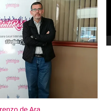
de
ví
renzo de Ara