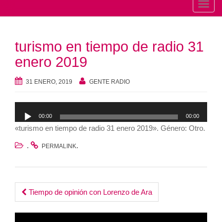
T
o
g
turismo en tiempo de radio 31
g
l
enero 2019
e
n
31 ENERO, 2019
GENTE RADIO
a
v
Reproductor
00:00
00:00
i
de
«turismo en tiempo de radio 31 enero 2019». Género: Otro.
g
audio
a
.
.
PERMALINK
t
i
o
Post
Tiempo de opinión con Lorenzo de Ara
n
navigation
Reproductor