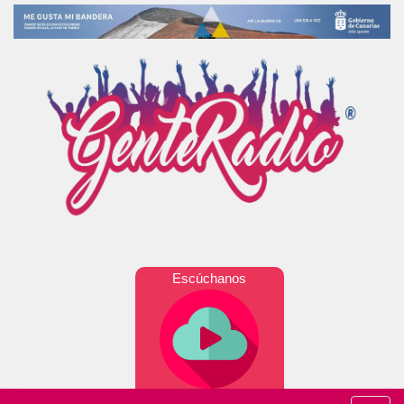
Escúchanos