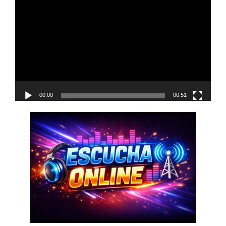
de
vídeo
00:00
00:51