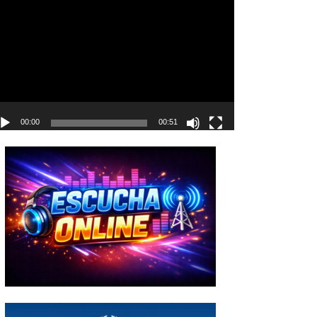
deo
00:00
00:51