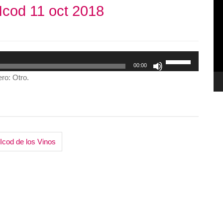
 Icod 11 oct 2018
de
ví
Utiliza
00:00
las
ro: Otro.
teclas
de
flecha
arriba/abajo
para
 Icod de los Vinos
aumentar
o
disminuir
el
volumen.