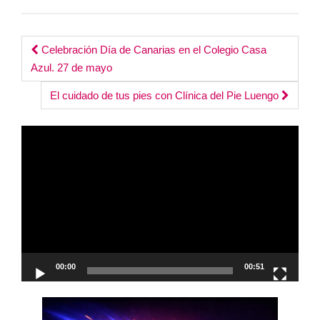
Post
Celebración Día de Canarias en el Colegio Casa
Azul. 27 de mayo
navigation
El cuidado de tus pies con Clínica del Pie Luengo
Reproductor
de
vídeo
00:00
00:51