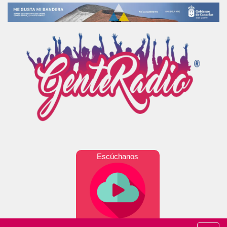
Escúchanos