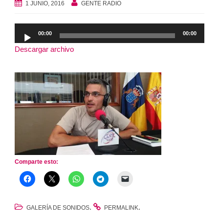
1 JUNIO, 2016
GENTE RADIO
Reproductor
00:00
00:00
de
Descargar archivo
audio
Comparte esto:
.
.
GALERÍA DE SONIDOS
PERMALINK