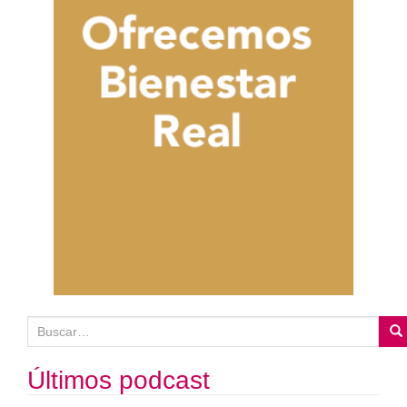
B
u
s
Últimos podcast
c