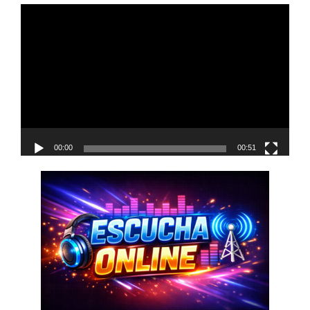
navigation
Reproductor
de
vídeo
00:00
00:51