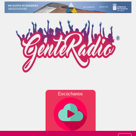
Escúchanos