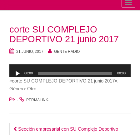
T
o
g
corte SU COMPLEJO
g
l
DEPORTIVO 21 junio 2017
e
n
21 JUNIO, 2017
GENTE RADIO
a
v
Reproductor
00:00
00:00
i
de
«corte SU COMPLEJO DEPORTIVO 21 junio 2017».
g
audio
Género: Otro.
a
t
.
.
PERMALINK
i
o
n
Post
Sección empresarial con SU Complejo Deportivo