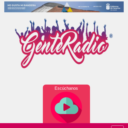
Escúchanos