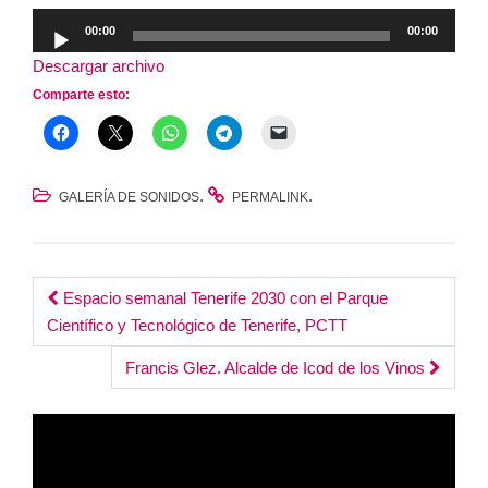
Reproductor
00:00
00:00
de
Descargar archivo
audio
Comparte esto:
.
.
GALERÍA DE SONIDOS
PERMALINK
Post
Espacio semanal Tenerife 2030 con el Parque
Científico y Tecnológico de Tenerife, PCTT
navigation
Francis Glez. Alcalde de Icod de los Vinos
Reproductor
de
vídeo