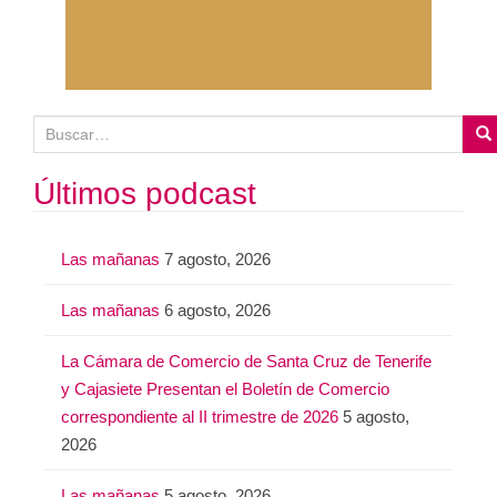
B
u
s
Últimos podcast
c
a
Las mañanas
7 agosto, 2026
r
:
Las mañanas
6 agosto, 2026
La Cámara de Comercio de Santa Cruz de Tenerife
y Cajasiete Presentan el Boletín de Comercio
correspondiente al II trimestre de 2026
5 agosto,
2026
Las mañanas
5 agosto, 2026