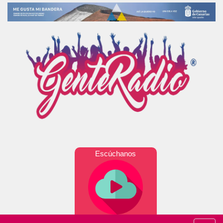
Escúchanos