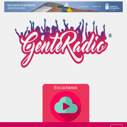
Escúchanos